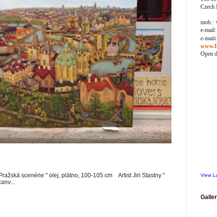
Czech 
mob.: 
e-mail
e-mail
www.fa
Open da
 Pražská scenérie " olej, plátno, 100-105 cm Artist Jiri Stastny "
View L
anv...
Galler