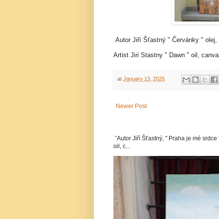
Autor Jiří Šťastný " Červánky " olej,
Artist Jiri Stastny " Dawn " oil, can
at
January 13, 2025
Newer Post
ˇAutor Jiří Šťastný, " Praha je mé srdce 
oil, c...