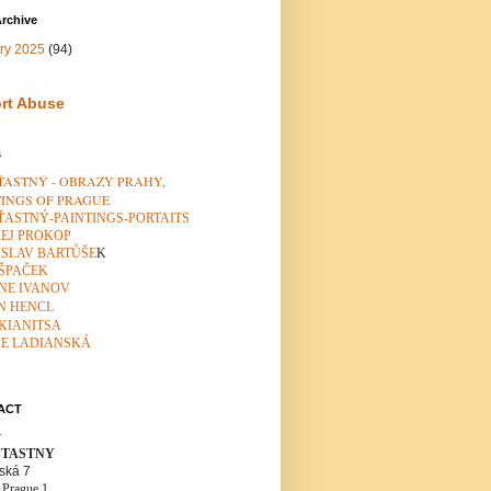
rchive
ry 2025
(94)
rt Abuse
s
ŠŤASTNÝ - OBRAZY PRAHY,
TINGS OF PRAGUE
ŠŤASTNÝ-PAINTINGS-PORTAITS
EJ PROKOP
ISLAV BARTŮŠE
K
 ŠPAČEK
NE IVANOV
N HENCL
 KIANITSA
ŠE LADIANSKÁ
ACT
y
 STASTNY
ská 7
 Prague 1