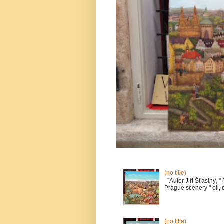
(no title)
ˇAutor Jiří Šťastný, "
Prague scenery " oil, c
(no title)