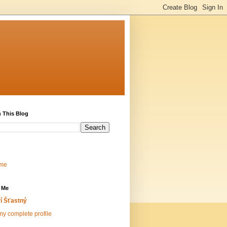
 This Blog
me
 Me
ří Šťastný
y complete profile