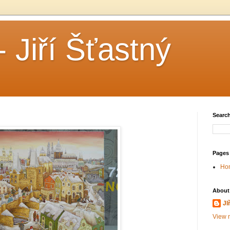
- Jiří Šťastný
Search
Pages
Ho
About
JI
View m