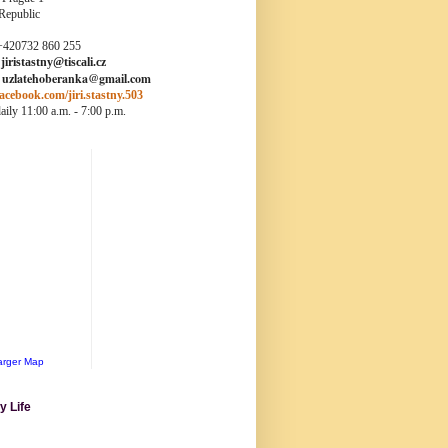
Republic
+420732 860 255
:
jiristastny@tiscali.cz
: uzlatehoberanka@gmail.com
cebook.com/jiri.stastny.503
ily 11:00 a.m. - 7:00 p.m.
arger Map
y Life