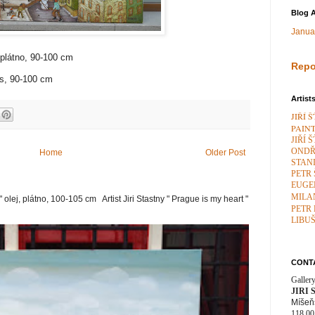
Blog A
Janua
 plátno, 90-100 cm
Repo
vas, 90-100 cm
Artist
JIŘÍ 
PAIN
JIŘÍ 
ONDŘ
Home
Older Post
STAN
PETR
EUGE
MILA
" olej, plátno, 100-105 cm Artist Jiri Stastny " Prague is my heart "
PETR
LIBU
CONT
Galler
JIRI
Míšeň
118 00